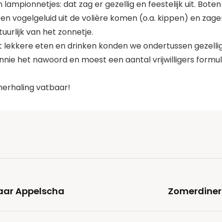
ampionnetjes: dat zag er gezellig en feestelijk uit. Bot
 een vogelgeluid uit de volière komen (o.a. kippen) en z
uurlijk van het zonnetje.
t lekkere eten en drinken konden we ondertussen gezellig
nnie het nawoord en moest een aantal vrijwilligers formu
herhaling vatbaar!
aar Appelscha
Zomerdiner 