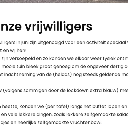
nze vrijwilligers
willigers in juni zijn uitgenodigd voor een activiteit speci
 en wij hen!
 zijn versoepeld en zo konden we elkaar weer fysiek ontm
eze mooie tuin bleek groot genoeg om de ongeveer dertig 
 met inachtneming van de (helaas) nog steeds geldende m
w (volgens sommigen door de lockdown extra blauw) met 
 heette, konden we (per tafel) langs het buffet lopen en
n vele lekkere dingen, zoals lekkere zelfgemaakte salad
odjes en heerlijke zelfgemaakte vruchtenbowl.