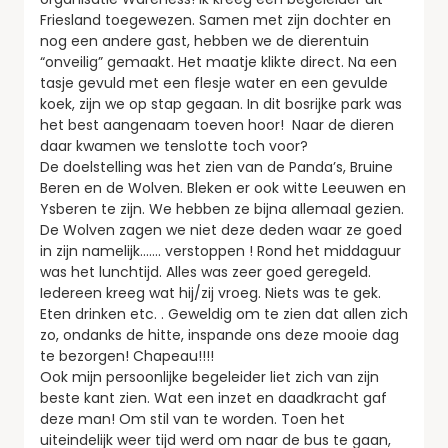
Friesland toegewezen. Samen met zijn dochter en
nog een andere gast, hebben we de dierentuin
“onveilig” gemaakt. Het maatje klikte direct. Na een
tasje gevuld met een flesje water en een gevulde
koek, zijn we op stap gegaan. In dit bosrijke park was
het best aangenaam toeven hoor! Naar de dieren
daar kwamen we tenslotte toch voor?
De doelstelling was het zien van de Panda’s, Bruine
Beren en de Wolven. Bleken er ook witte Leeuwen en
Ysberen te zijn. We hebben ze bijna allemaal gezien.
De Wolven zagen we niet deze deden waar ze goed
in zijn namelijk……. verstoppen ! Rond het middaguur
was het lunchtijd. Alles was zeer goed geregeld.
Iedereen kreeg wat hij/zij vroeg. Niets was te gek.
Eten drinken etc. . Geweldig om te zien dat allen zich
zo, ondanks de hitte, inspande ons deze mooie dag
te bezorgen! Chapeau!!!!
Ook mijn persoonlijke begeleider liet zich van zijn
beste kant zien. Wat een inzet en daadkracht gaf
deze man! Om stil van te worden. Toen het
uiteindelijk weer tijd werd om naar de bus te gaan,