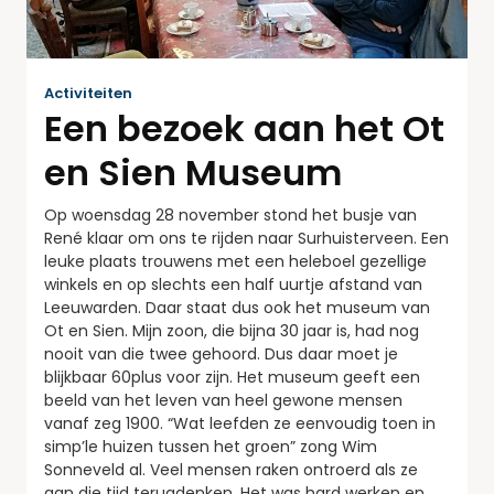
Activiteiten
Een bezoek aan het Ot
en Sien Museum
Op woensdag 28 november stond het busje van
René klaar om ons te rijden naar Surhuisterveen. Een
leuke plaats trouwens met een heleboel gezellige
winkels en op slechts een half uurtje afstand van
Leeuwarden. Daar staat dus ook het museum van
Ot en Sien. Mijn zoon, die bijna 30 jaar is, had nog
nooit van die twee gehoord. Dus daar moet je
blijkbaar 60plus voor zijn. Het museum geeft een
beeld van het leven van heel gewone mensen
vanaf zeg 1900. “Wat leefden ze eenvoudig toen in
simp’le huizen tussen het groen” zong Wim
Sonneveld al. Veel mensen raken ontroerd als ze
aan die tijd terugdenken. Het was hard werken en