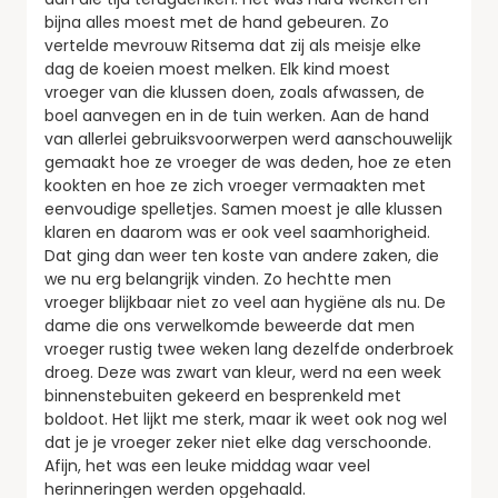
bijna alles moest met de hand gebeuren. Zo
vertelde mevrouw Ritsema dat zij als meisje elke
dag de koeien moest melken. Elk kind moest
vroeger van die klussen doen, zoals afwassen, de
boel aanvegen en in de tuin werken. Aan de hand
van allerlei gebruiksvoorwerpen werd aanschouwelijk
gemaakt hoe ze vroeger de was deden, hoe ze eten
kookten en hoe ze zich vroeger vermaakten met
eenvoudige spelletjes. Samen moest je alle klussen
klaren en daarom was er ook veel saamhorigheid.
Dat ging dan weer ten koste van andere zaken, die
we nu erg belangrijk vinden. Zo hechtte men
vroeger blijkbaar niet zo veel aan hygiëne als nu. De
dame die ons verwelkomde beweerde dat men
vroeger rustig twee weken lang dezelfde onderbroek
droeg. Deze was zwart van kleur, werd na een week
binnenstebuiten gekeerd en besprenkeld met
boldoot. Het lijkt me sterk, maar ik weet ook nog wel
dat je je vroeger zeker niet elke dag verschoonde.
Afijn, het was een leuke middag waar veel
herinneringen werden opgehaald.