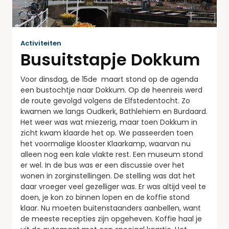
Activiteiten
Busuitstapje Dokkum
Voor dinsdag, de 15de
maart
stond op de agenda
een bustochtje naar Dokkum. Op de heenreis werd
de route gevolgd volgens de Elfstedentocht. Zo
kwamen we langs Oudkerk, Bathlehiem en Burdaard.
Het weer was wat miezerig, maar toen Dokkum in
zicht kwam klaarde het op. We passeerden toen
het voormalige klooster Klaarkamp, waarvan nu
alleen nog een kale vlakte rest. Een museum stond
er wel. In de bus was er een discussie over het
wonen in zorginstellingen. De stelling was dat het
daar vroeger veel gezelliger was. Er was altijd veel te
doen, je kon zo binnen lopen en de koffie stond
klaar. Nu moeten buitenstaanders aanbellen, want
de meeste recepties zijn opgeheven. Koffie haal je