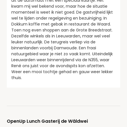
uit de automaat met een speciaal kaartje. Het
kwam mij wel bekend voor, maar hoe de situatie
momenteel is weet ik niet goed. De gastvrijheid lijkt
wel te lijden onder regelgeving en bezuiniging. In
Dokkum koffie met gebak in restaurant de Waard.
Toen nog even shoppen aan de Grote Breedstraat.
Dezelfde winkels als in Leeuwarden, maar wel veel
leuker natuurlijk. De terugreis verliep via de
binnenlanden voorbij Damwoude. Een fraai
natuurgebied waar je niet zo vaak komt. Uiteindelijk
Leeuwarden weer binnenrijdend via de N355, waar
René ons juist voor de avondspits kon afzetten.
Weer een mooi tochtje gehad en gauw weer lekker
thuis.
OpenUp Lunch Gasterij de Wâldwei